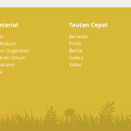
etariat
Tautan Cepat
si
Beranda
 Hukum
Profil
ur Organisasi
Berita
aran Umum
Galery
paransi
Video
a