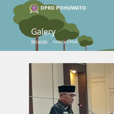
DPRD POHUWATO
Galery
Beranda
Galery-Detail