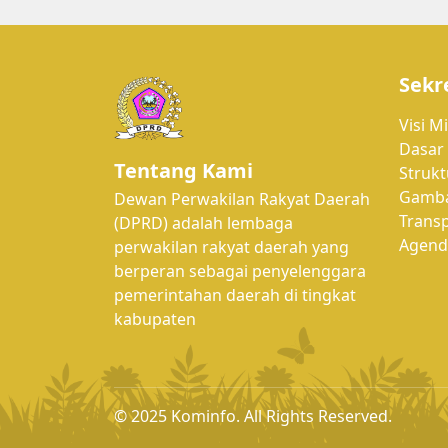
Sekr
Visi Mi
Dasar
Tentang Kami
Strukt
Gamb
Dewan Perwakilan Rakyat Daerah
Trans
(DPRD) adalah lembaga
Agend
perwakilan rakyat daerah yang
berperan sebagai penyelenggara
pemerintahan daerah di tingkat
kabupaten
© 2025 Kominfo. All Rights Reserved.