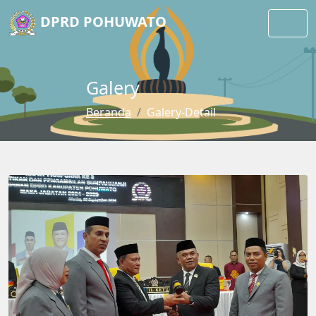
DPRD POHUWATO
Galery
Beranda
Galery-Detail